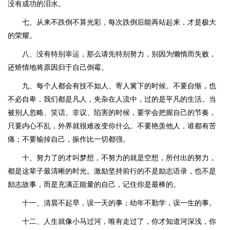
没有成功的泪水。
七、从来不跌倒不算光彩，每次跌倒后能再站起来，才是极大
的荣耀。
八、没有特别幸运，那么请先特别努力，别因为懒惰而失败，
还矫情地将原因归于自己倒霉。
九、每个人都会有技不如人、寄人篱下的时候。不要自惭，也
不必自卑，我们都是凡人，夹杂在人流中，过的是平凡的生活。当
被别人忽略、笑话、非议、陷害的时候，要学会把握自己的节奏，
只要内心不乱，外界就很难改变你什么。不要艳羡他人，谁都有苦
痛；不要输掉自己，振作比一切都强。
十、努力了的才叫梦想，不努力的就是空想，所付出的努力，
都是这辈子最清晰的时光。激励坚持前行的不是励志语录，也不是
励志故事，而是充满正能量的自己，记住你是最棒的。
十一、清晨不起早，误一天的事；幼年不勤学，误一生的事。
十二、人生就像小马过河，唯有走过了，你才知道河深浅，你