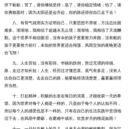
停下歇歇；苦了，请你继续坚持；急了，请你稳定情绪；怕了，请
你勇敢面对；因为太阳还是会升起，你的路还得你自己走下去！
八、有骨气就用实力证明自己，只要思想不滑坡，方法总比困
难多。渐渐地，我相信了超越永无止境；渐渐地，我相信了天道酬
勤。这个世界不相信眼泪，没有伞的孩子更要努力奔跑，没有船的
孩子更要努力前行，未知的世界更适合闯荡，风雨交加的夜晚更适
合飞翔！
九、人生苦短，没有彩排。华丽的跌倒，胜过无谓的徘徊。
路，走过才知长短；人生，经历过才懂悲喜。底气有多足，没有人
比你自己更清楚。去走自己的路，输要输得清清楚楚，赢要赢得理
所当然。
十、打起精神，积极的出发在每日的清晨，才能收获一天的希
望。因为世界对每个人都是一样的，只是由于每个人的认知不同，
所以每个人的感受也是不一样的。只有在自己的生活实践中坚强地
活下去，在风雨中磨砺，在磨难中成长。欣赏岁月的桃花如雨！
十一、一只站在树上的鸟儿，从来不会害怕树枝断裂，因为它