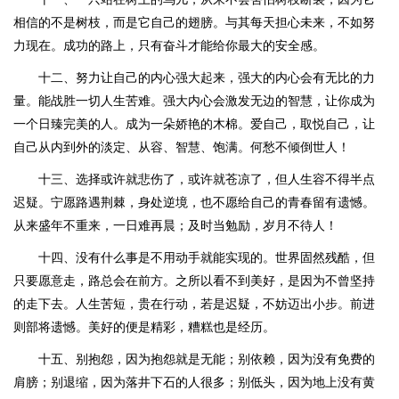
相信的不是树枝，而是它自己的翅膀。与其每天担心未来，不如努
力现在。成功的路上，只有奋斗才能给你最大的安全感。
十二、努力让自己的内心强大起来，强大的内心会有无比的力
量。能战胜一切人生苦难。强大内心会激发无边的智慧，让你成为
一个日臻完美的人。成为一朵娇艳的木棉。爱自己，取悦自己，让
自己从内到外的淡定、从容、智慧、饱满。何愁不倾倒世人！
十三、选择或许就悲伤了，或许就苍凉了，但人生容不得半点
迟疑。宁愿路遇荆棘，身处逆境，也不愿给自己的青春留有遗憾。
从来盛年不重来，一日难再晨；及时当勉励，岁月不待人！
十四、没有什么事是不用动手就能实现的。世界固然残酷，但
只要愿意走，路总会在前方。之所以看不到美好，是因为不曾坚持
的走下去。人生苦短，贵在行动，若是迟疑，不妨迈出小步。前进
则部将遗憾。美好的便是精彩，糟糕也是经历。
十五、别抱怨，因为抱怨就是无能；别依赖，因为没有免费的
肩膀；别退缩，因为落井下石的人很多；别低头，因为地上没有黄