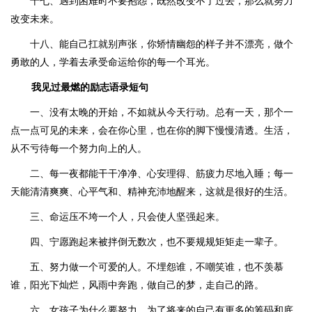
十七、遇到困难时不要抱怨，既然改变不了过去，那么就努力
改变未来。
十八、能自己扛就别声张，你矫情幽怨的样子并不漂亮，做个
勇敢的人，学着去承受命运给你的每一个耳光。
我见过最燃的励志语录短句
一、没有太晚的开始，不如就从今天行动。总有一天，那个一
点一点可见的未来，会在你心里，也在你的脚下慢慢清透。生活，
从不亏待每一个努力向上的人。
二、每一夜都能干干净净、心安理得、筋疲力尽地入睡；每一
天能清清爽爽、心平气和、精神充沛地醒来，这就是很好的生活。
三、命运压不垮一个人，只会使人坚强起来。
四、宁愿跑起来被拌倒无数次，也不要规规矩矩走一辈子。
五、努力做一个可爱的人。不埋怨谁，不嘲笑谁，也不羡慕
谁，阳光下灿烂，风雨中奔跑，做自己的梦，走自己的路。
六、女孩子为什么要努力，为了将来的自己有更多的筹码和底