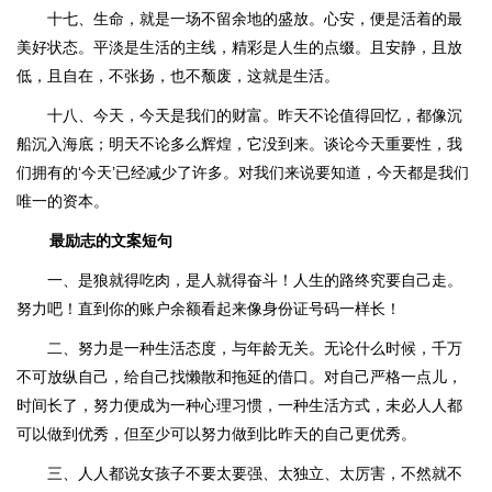
十七、生命，就是一场不留余地的盛放。心安，便是活着的最
美好状态。平淡是生活的主线，精彩是人生的点缀。且安静，且放
低，且自在，不张扬，也不颓废，这就是生活。
十八、今天，今天是我们的财富。昨天不论值得回忆，都像沉
船沉入海底；明天不论多么辉煌，它没到来。谈论今天重要性，我
们拥有的‘今天’已经减少了许多。对我们来说要知道，今天都是我们
唯一的资本。
最励志的文案短句
一、是狼就得吃肉，是人就得奋斗！人生的路终究要自己走。
努力吧！直到你的账户余额看起来像身份证号码一样长！
二、努力是一种生活态度，与年龄无关。无论什么时候，千万
不可放纵自己，给自己找懒散和拖延的借口。对自己严格一点儿，
时间长了，努力便成为一种心理习惯，一种生活方式，未必人人都
可以做到优秀，但至少可以努力做到比昨天的自己更优秀。
三、人人都说女孩子不要太要强、太独立、太厉害，不然就不