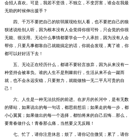
会招人喜欢。可是，我若不坚强，不独立，不变厉害，谁会在我最
无助的时候伸出援手？
四、千万不要把自己的软弱展现给别人看，也不要把自己的狼
狈述说给别人听，因为根本没有人会觉得你很可怜，只会觉的你很
无能、很没用。无论什么事情都要学会一个人承担，因为没有人会
帮你，只要凡事都靠自己就能搞定的话，你就会发现，离了谁，你
都可以好好活下去！
五、无论正在经历什么，都请不要轻言放弃，因为从来没有一
种坚持会被辜负。谁的人生不是荆棘前行，生活从来不会一蹴而
就，也不会永远安稳，只要努力，就能做独一无二平凡可贵的自
己！
六、人生是一种无法抗拒的前进。在岁月的长河中，是有无数
的驿站，如果说出的每一句话，都思前想后；如果走的每一步，都
小心翼翼；如果做出的每一个选择，都怕将来的自己后悔…那么，
要青春做什么！青春那么痛，当然要义无反顾！
七、忙了，请你注意休息；烦了，请你记住微笑；累了，请你