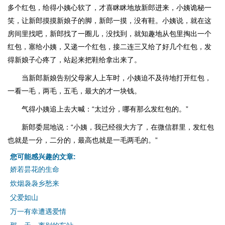
多个红包，给得小姨心软了，才喜眯眯地放新郎进来，小姨诡秘一
笑，让新郎摸摸新娘子的脚，新郎一摸，没有鞋。小姨说，就在这
房间里找吧，新郎找了一圈儿，没找到，就知趣地从包里掏出一个
红包，塞给小姨，又递一个红包，接二连三又给了好几个红包，发
得新娘子心疼了，站起来把鞋给拿出来了。
当新郎新娘告别父母家人上车时，小姨迫不及待地打开红包，
一看一毛，两毛，五毛，最大的才一块钱。
气得小姨追上去大喊：“太过分，哪有那么发红包的。”
新郎委屈地说：“小姨，我已经很大方了，在微信群里，发红包
也就是一分，二分的，最高也就是一毛两毛的。”
您可能感兴趣的文章:
娇若昙花的生命
炊烟袅袅乡愁来
父爱如山
万一有幸遭遇爱情